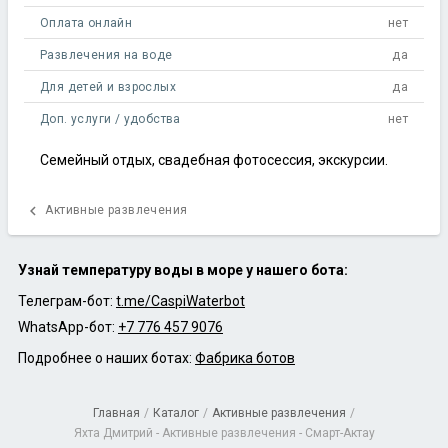
Оплата онлайн
нет
Развлечения на воде
да
Для детей и взрослых
да
Доп. услуги / удобства
нет
Семейный отдых, свадебная фотосессия, экскурсии.
chevron_left
Активные развлечения
Узнай температуру воды в море у нашего бота:
Телеграм-бот:
t.me/CaspiWaterbot
WhatsApp-бот:
+7 776 457 9076
Подробнее о наших ботах:
Фабрика ботов
Главная
/
Каталог
/
Активные развлечения
/
Яхта Дмитрий - Активные развлечения - Смарт-Актау