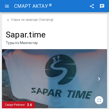
®
СМАРТ АКТАУ
menu
share
chat
chevron_left
Отдых на природе (Camping)
Sapar.time
Туры по Мангистау
chevron_right
fullscreen
3.6
Смарт-Рейтинг