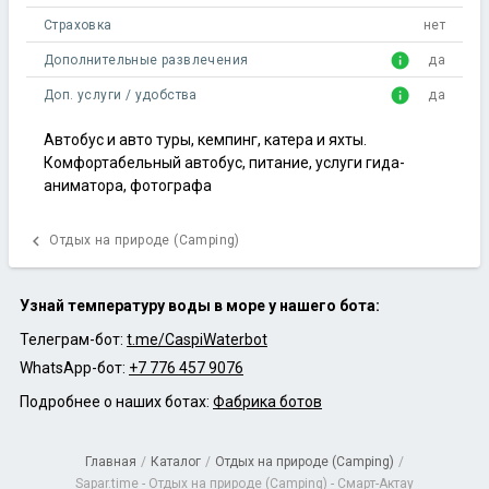
Страховка
нет
info
Дополнительные развлечения
да
info
Доп. услуги / удобства
да
Автобус и авто туры, кемпинг, катера и яхты.
Комфортабельный автобус, питание, услуги гида-
аниматора, фотографа
chevron_left
Отдых на природе (Camping)
Узнай температуру воды в море у нашего бота:
Телеграм-бот:
t.me/CaspiWaterbot
WhatsApp-бот:
+7 776 457 9076
Подробнее о наших ботах:
Фабрика ботов
Главная
/
Каталог
/
Отдых на природе (Camping)
/
Sapar.time - Отдых на природе (Camping) - Смарт-Актау