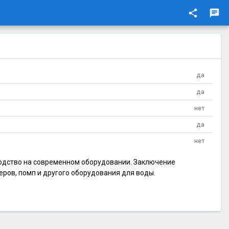
share
chat
да
да
нет
да
нет
одство на современном оборудовании. Заключение
ров, помп и другого оборудования для воды.