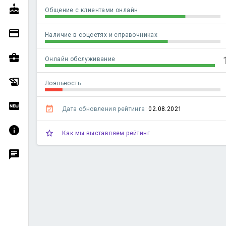
cake
Общение с клиентами онлайн
credit_card
Наличие в соцсетях и справочниках
business_center
Онлайн обслуживание
history_edu
Лояльность
fiber_new
event_available
Дата обновления рейтинга:
02.08.2021
info
star_outline
Как мы выставляем рейтинг
chat