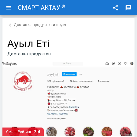
®
СМАРТ АКТАУ
menu
share
chat
chevron_left
Доставка продуктов и воды
Ауыл Еті
Доставка продуктов
2.4
Смарт-Рейтинг