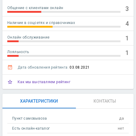
3
Общение с клиентами онлайн
4
Наличие в соцсетях и справочниках
1
Онлайн обслуживание
1
Лояльность
event_available
Дата обновления рейтинга:
03.08.2021
star_outline
Как мы выставляем рейтинг
ХАРАКТЕРИСТИКИ
КОНТАКТЫ
Пункт самовывоза
да
Есть онлайн-каталог
нет