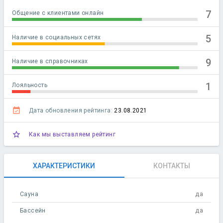
7
Общение с клиентами онлайн
5
Наличие в социальных сетях
9
Наличие в справочниках
1
Лояльность
event_available
Дата обновления рейтинга:
23.08.2021
star_outline
Как мы выставляем рейтинг
ХАРАКТЕРИСТИКИ
КОНТАКТЫ
Сауна
да
Бассейн
да