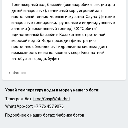
Тренажерный зал, бассейн (аквааэробика, секция для
детей и взрослых), теннисный корт, игровой зал,
настольный теннис. Боевые искусства. Сауна. Детские
и взрослые тренировки, групповые и индивидуальные
занятия (персональный тренер). СК "Орбита"
единственный бассейн в Казахстане с проточной
морской водой. Вода проходит фильтрацию,
постоянно обновляясь. Гидролизная система даёт
возможность не использовать хлор. Бесплатный
автобус от города, буфет.
chevron_left
Фитнес
Узнай температуру воды в море у нашего бота:
Телеграм-бот:
t.me/CaspiWaterbot
WhatsApp-бот:
+7 776 457 9076
Подробнее о наших ботах:
Фабрика ботов