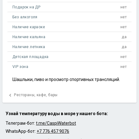
Подарок на ДР
нет
Без алкоголя
нет
Наличие караоке
нет
Наличие кальяна
да
Наличие летника
да
Детская площадка
нет
VIP зона
нет
Шашлыки, пиво и просмотр спортивных трансляций.
chevron_left
Рестораны, кафе, бары
Узнай температуру воды в море у нашего бота:
Телеграм-бот:
t.me/CaspiWaterbot
WhatsApp-бот:
+7 776 457 9076