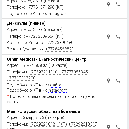
Адрес: 8 мкр, 38 зд (
на карте
)
place
call
Телефон:
+77781371296 (КТ)
Подробнее о КТ в их
Instagram
Денсаулық (Инвиво)
Адрес: 7 мкр, 35 зд (
на карте
)
place
call
Телефон:
+77292609554 (КТ)
Кол-центр Инвиво:
+77273390480
Вотсап Денсаулык:
+77784568820
Orhun Medical - Диагностический центр
Адрес: 1Б мкр, 8/8 зд (
на карте
)
Телефоны:
+77292211010
,
+77777056345
,
+77717012200
place
call
Подробнее о КТ на их
сайте
Подробнее о КТ в их
Instagram
*
По телефонам совсем не отвечают - нужно
ехать.
Мангистауская областная больница
Адрес: 26 мкр, 71/3 (
на карте
)
Телефоны:
+77292210181 (КТ)
,
+77292210317
place
call