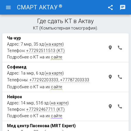
®
СМАРТ АКТАУ
menu
share
chat
Где сдать КТ в Актау
КТ (Компьютерная томография).
Ча-кур
Адрес: 7 мкр, 35 зд (
на карте
)
place
call
Телефон:
+77292511513 (КТ)
Подробнее о КТ на их
сайте
Софимед
Адрес: 1а мкр, 6 зд (
на карте
)
place
call
Телефоны:
+77292203333
,
+77787203333
Подробнее о КТ на их
сайте
Нейрон
Адрес: 14 мкр, 51б зд (
на карте
)
place
call
Телефон:
+77292467711 (КТ)
Подробнее о КТ на их
сайте
Мед центр Пасенова (MRT Expert)