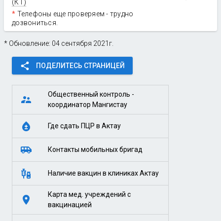
(КТ)
*
Телефоны еще проверяем - трудно
дозвониться.
* Обновление: 04 сентября 2021г.
share
ПОДЕЛИТЕСЬ СТРАНИЦЕЙ
Общественный контроль -
supervisor_account
координатор Мангистау
bloodtype
Где сдать ПЦР в Актау
airport_shuttle
Контакты мобильных бригад
vaccines
Наличие вакцин в клиниках Актау
Карта мед. учреждений с
place
вакцинацией