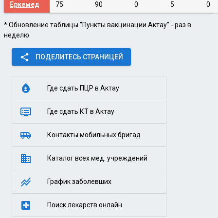
Еркемед
75
90
0
5
0
* Обновление таблицы "Пункты вакцинации Актау" - раз в
неделю
.
share
ПОДЕЛИТЕСЬ СТРАНИЦЕЙ
bloodtype
Где сдать ПЦР в Актау
dvr
Где сдать КТ в Актау
airport_shuttle
Контакты мобильных бригад
business
Каталог всех мед. учреждений
stacked_line_chart
График заболевших
local_hospital
Поиск лекарств онлайн