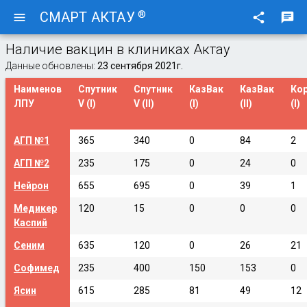
®
СМАРТ АКТАУ
menu
share
chat
Наличие вакцин в клиниках Актау
Данные обновлены:
23 сентября 2021г.
Наименов
Спутник
Спутник
КазВак
КазВак
Ко
ЛПУ
V (I)
V (II)
(I)
(II)
(I)
АГП №1
365
340
0
84
2
АГП №2
235
175
0
24
0
Нейрон
655
695
0
39
1
Медикер
120
15
0
0
0
Каспий
Сеним
635
120
0
26
21
Софимед
235
400
150
153
0
Ясин
615
285
81
49
12