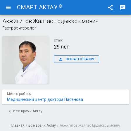
®
СМАРТ АКТАУ
menu
share
chat
Акжигитов Жалгас Ердыкасымович
Гастроэнтеролог
Стаж
29 лет
person
КОНТАКТ С ВРАЧОМ
Место работы
Медицинский центр доктора Пасенова
chevron_left
Все врачи Актау
Главная
/
Все врачи Актау
/
Акжигитов Жалгас Ердыкасымович