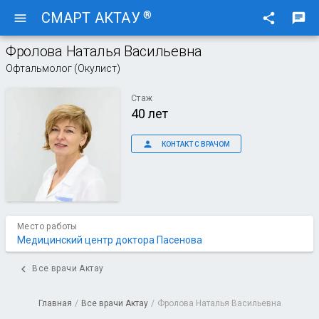
®
СМАРТ АКТАУ
menu
share
chat
Фролова Наталья Васильевна
Офтальмолог (Окулист)
Стаж
40 лет
person
КОНТАКТ С ВРАЧОМ
Место работы
Медицинский центр доктора Пасенова
chevron_left
Все врачи Актау
Главная
/
Все врачи Актау
/
Фролова Наталья Васильевна