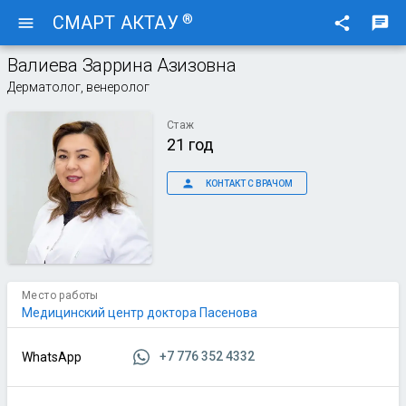
®
СМАРТ АКТАУ
menu
share
chat
Валиева Заррина Азизовна
Дерматолог, венеролог
Стаж
21 год
person
КОНТАКТ С ВРАЧОМ
Место работы
Медицинский центр доктора Пасенова
+7 776 352 4332
WhatsApp