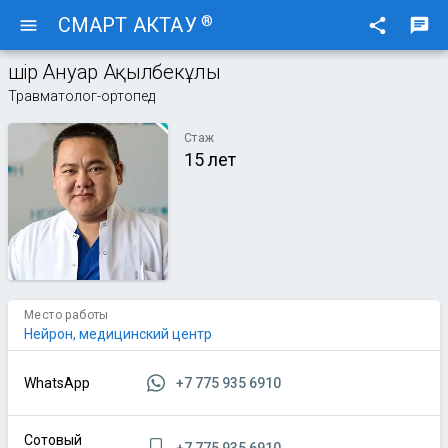
®
СМАРТ АКТАУ
menu
share
chat
Әшір Ануар Ақылбекұлы
Травматолог-ортопед
Стаж
15 лет
Место работы
Нейрон, медицинский центр
+7 775 935 6910
WhatsApp
Сотовый
+7 775 935 6910