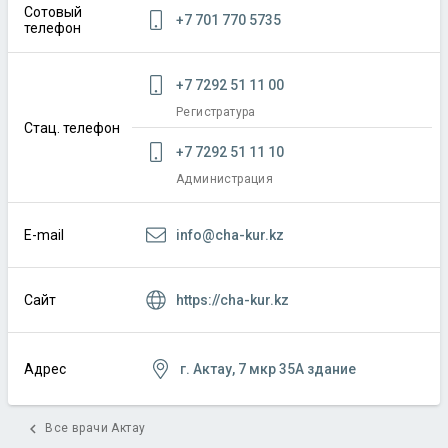
Сотовый
+7 701 770 5735
телефон
+7 7292 51 11 00
Регистратура
Стац. телефон
+7 7292 51 11 10
Администрация
info@cha-kur.kz
E-mail
https://cha-kur.kz
Сайт
г. Актау, 7 мкр 35А здание
Адрес
chevron_left
Все врачи Актау