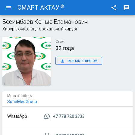
®
СМАРТ АКТАУ
menu
share
chat
Бесимбаев Коныс Еламанович
Хирург, онколог, торакальный хирург
Стаж
32 года
person
КОНТАКТ С ВРАЧОМ
Место работы
SofieMedGroup
+7 778 720 3333
WhatsApp