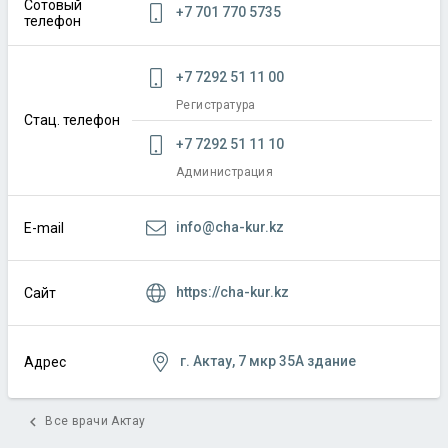
Сотовый
+7 701 770 5735
телефон
+7 7292 51 11 00
Регистратура
Стац. телефон
+7 7292 51 11 10
Администрация
info@cha-kur.kz
E-mail
https://cha-kur.kz
Сайт
г. Актау, 7 мкр 35А здание
Адрес
chevron_left
Все врачи Актау