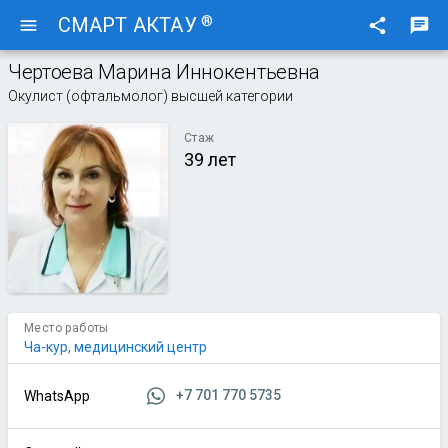
®
СМАРТ АКТАУ
menu
share
chat
Чертоева Марина Иннокентьевна
Окулист (офтальмолог) высшей категории
Стаж
39 лет
Место работы
Ча-кур, медицинский центр
+7 701 770 5735
WhatsApp