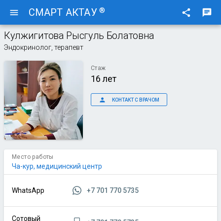
®
СМАРТ АКТАУ
menu
share
chat
Кулжигитова Рысгуль Болатовна
Эндокринолог, терапевт
Стаж
16 лет
person
КОНТАКТ С ВРАЧОМ
Место работы
Ча-кур, медицинский центр
+7 701 770 5735
WhatsApp
Сотовый