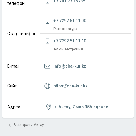
+7 701 770 5735
телефон
+7 7292 51 11 00
Регистратура
Стац. телефон
+7 7292 51 11 10
Администрация
info@cha-kur.kz
E-mail
https://cha-kur.kz
Сайт
г. Актау, 7 мкр 35А здание
Адрес
chevron_left
Все врачи Актау