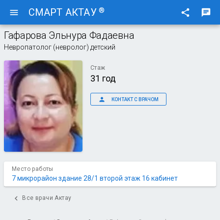
®
СМАРТ АКТАУ
menu
share
chat
Гафарова Эльнура Фадаевна
Невропатолог (невролог) детский
Стаж
31 год
person
КОНТАКТ С ВРАЧОМ
Место работы
7 микрорайон здание 28/1 второй этаж 16 кабинет
chevron_left
Все врачи Актау