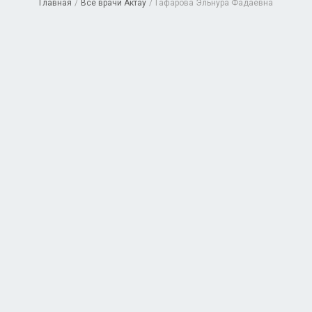
Главная
/
Все врачи Актау
/
Гафарова Эльнура Фадаевна