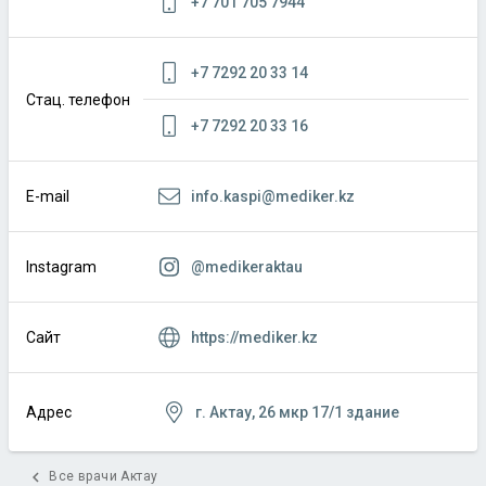
+7 701 705 7944
+7 7292 20 33 14
Стац. телефон
+7 7292 20 33 16
info.kaspi@mediker.kz
E-mail
@medikeraktau
Instagram
https://mediker.kz
Сайт
г. Актау, 26 мкр 17/1 здание
Адрес
chevron_left
Все врачи Актау