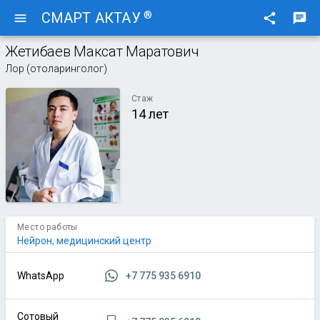
®
СМАРТ АКТАУ
menu
share
chat
Жетибаев Максат Маратович
Лор (отоларинголог)
Стаж
14 лет
Место работы
Нейрон, медицинский центр
+7 775 935 6910
WhatsApp
Сотовый