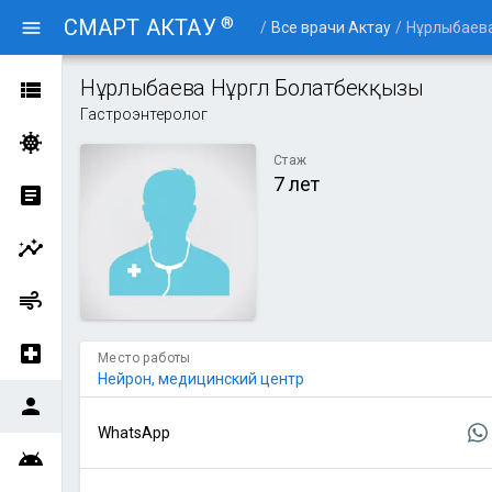
®
СМАРТ АКТАУ
menu
/
Все врачи Актау
/
Нұрлыбаева
Нұрлыбаева Нұргүл Болатбекқызы
view_list
Гастроэнтеролог
coronavirus
Стаж
7 лет
article
insights
air
local_hospital
Место работы
Нейрон, медицинский центр
person
WhatsApp
android