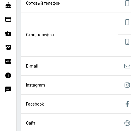
Сотовый телефон
cake
credit_card
business_center
Стац. телефон
history_edu
fiber_new
E-mail
info
Instagram
chat
Facebook
Сайт