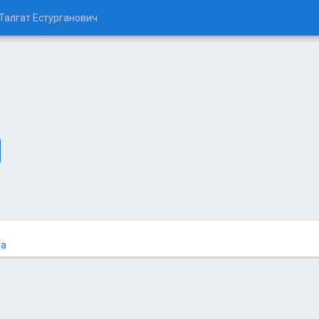
Талгат Естурганович
ца