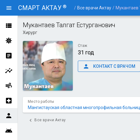
®
СМАРТ АКТАУ
menu
/
Все врачи Актау
/
Мукантаев 
Мукантаев Талгат Естурганович
view_list
Хирург
coronavirus
Стаж
31 год
article
person
КОНТАКТ С ВРАЧОМ
insights
air
local_hospital
Место работы
Мангистауская областная многопрофильная больни
person
chevron_left
Все врачи Актау
android