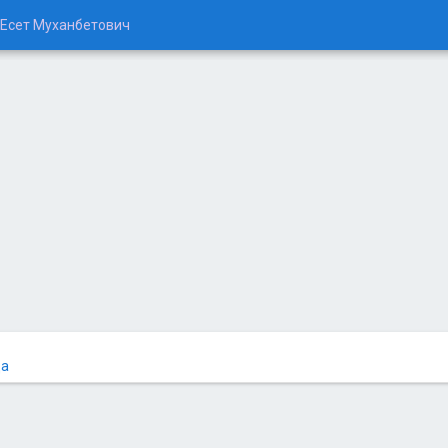
Есет Муханбетович
ца