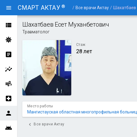
®
СМАРТ АКТАУ
menu
/
Все врачи Актау
/
Шахатбаев 
Шахатбаев Есет Муханбетович
view_list
Травматолог
coronavirus
Стаж
28 лет
article
insights
air
local_hospital
Место работы
Мангистауская областная многопрофильная больни
person
chevron_left
Все врачи Актау
android