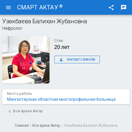
®
СМАРТ АКТАУ
menu
share
chat
Узакбаева Балихан Жубановна
Нефролог
Стаж
20 лет
person
КОНТАКТ С ВРАЧОМ
Место работы
Мангистауская областная многопрофильная больница
chevron_left
Все врачи Актау
Главная
/
Все врачи Актау
/
Узакбаева Балихан Жубановна