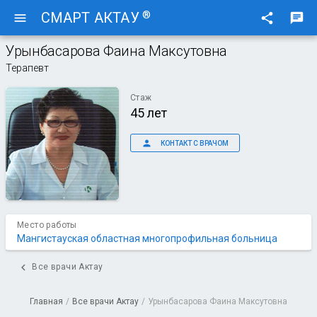
®
СМАРТ АКТАУ
menu
share
chat
Урынбасарова Фаина Максутовна
Терапевт
Стаж
45 лет
person
КОНТАКТ С ВРАЧОМ
Место работы
Мангистауская областная многопрофильная больница
chevron_left
Все врачи Актау
Главная
/
Все врачи Актау
/
Урынбасарова Фаина Максутовна