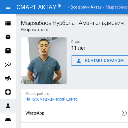
®
СМАРТ АКТАУ
menu
/
Все врачи Актау
/
Мырзабаев
Мырзабаев Нурболат Амангельдиевич
view_list
Невропатолог
coronavirus
Стаж
11 лет
article
person
КОНТАКТ С ВРАЧОМ
insights
air
local_hospital
Место работы
Ча-кур, медицинский центр
person
WhatsApp
android