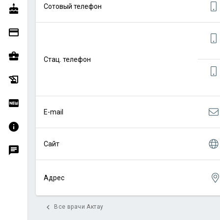
Сотовый телефон
cake
credit_card
business_center
Стац. телефон
history_edu
fiber_new
E-mail
info
Сайт
chat
Адрес
chevron_left
Все врачи Актау