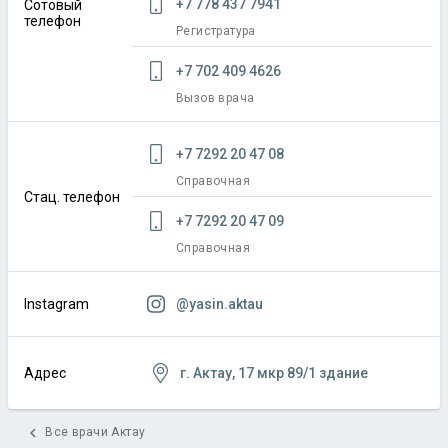
+7 778 437 7941
Сотовый
телефон
Регистратура
+7 702 409 4626
Вызов врача
+7 7292 20 47 08
Справочная
Стац. телефон
+7 7292 20 47 09
Справочная
@yasin.aktau
Instagram
г. Актау, 17 мкр 89/1 здание
Адрес
chevron_left
Все врачи Актау