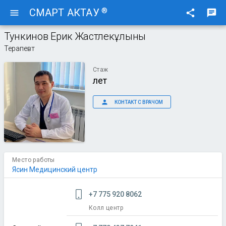
®
СМАРТ АКТАУ
menu
share
chat
Тункинов Ерик Жастлекұлының
Терапевт
Стаж
лет
person
КОНТАКТ С ВРАЧОМ
Место работы
Ясин Медицинский центр
+7 775 920 8062
Колл центр