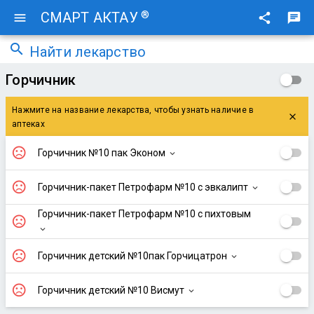
®
СМАРТ АКТАУ
menu
share
chat
search
Найти лекарство
Горчичник
Нажмите на название лекарства, чтобы узнать наличие в
close
аптеках
sentiment_very_dissatisfied
Горчичник №10 пак Эконом
expand_more
sentiment_very_dissatisfied
Горчичник-пакет Петрофарм №10 с эвкалипт
expand_more
Горчичник-пакет Петрофарм №10 с пихтовым
sentiment_very_dissatisfied
expand_more
sentiment_very_dissatisfied
Горчичник детский №10пак Горчицатрон
expand_more
sentiment_very_dissatisfied
Горчичник детский №10 Висмут
expand_more