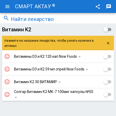
®
СМАРТ АКТАУ
menu
share
chat
search
Найти лекарство
Витамин K2
Нажмите на название лекарства, чтобы узнать наличие в
close
аптеках
sentiment_very_dissatisfied
Витамины D3 и K2 120 кап Now Foods
expand_more
sentiment_very_dissatisfied
Витамины D3 и K2 59 мл спрей Now Foods
expand_more
sentiment_very_dissatisfied
Витамин К2 30 ВИТАМИР
expand_more
Солгар Витамин К2 МК-7 100мкг капсулы №50
sentiment_very_dissatisfied
expand_more