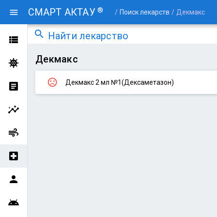
®
СМАРТ АКТАУ
menu
/
Поиск лекарств
/
Декмакс
search
Найти лекарство
view_list
Декмакс
coronavirus
sentiment_very_dissatisfied
Декмакс 2 мл №1(Дексаметазон)
article
insights
air
local_hospital
person
android