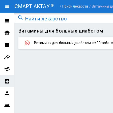
®
СМАРТ АКТАУ
menu
/
Поиск лекарств
/
Витамины д
search
Найти лекарство
view_list
Витамины для больных диабетом
coronavirus
sentiment_very_dissatisfied
Витамины для больных диабетом. № 30 табл. 
article
insights
air
local_hospital
person
android