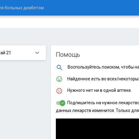
ля больных диабетом
keyboard_arrow_down
май 21
Помощь
Воспользуйтесь поиском, чтобы на
Найденное есть во всех/некоторых
Нужного нет ни в одной аптеке.
Подпишитесь на нужное лекарство,
данных лекарств изменится. Только для