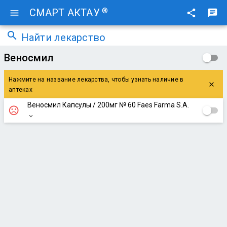
®
СМАРТ АКТАУ
menu
share
chat
search
Найти лекарство
Веносмил
Нажмите на название лекарства, чтобы узнать наличие в
close
аптеках
Веносмил Капсулы / 200мг № 60 Faes Farma S.A.
sentiment_very_dissatisfied
expand_more