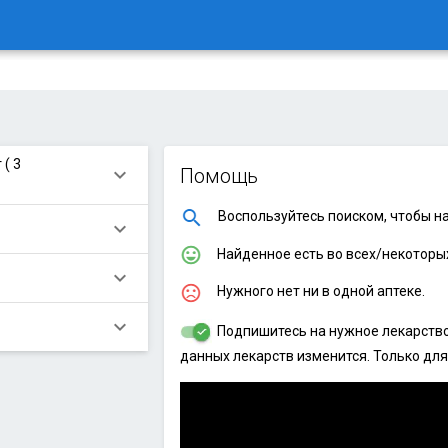
( 3
keyboard_arrow_down
Помощь
Воспользуйтесь поиском, чтобы на
keyboard_arrow_down
Найденное есть во всех/некоторых
keyboard_arrow_down
Нужного нет ни в одной аптеке.
keyboard_arrow_down
Подпишитесь на нужное лекарство,
данных лекарств изменится. Только для