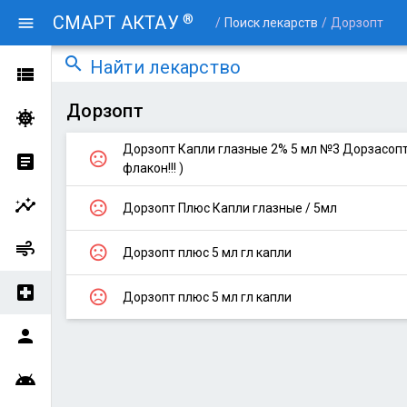
®
СМАРТ АКТАУ
menu
/
Поиск лекарств
/
Дорзопт
search
Найти лекарство
view_list
Дорзопт
coronavirus
Дорзопт Капли глазные 2% 5 мл №3 Дорзасопт 
sentiment_very_dissatisfied
article
флакон!!! )
insights
sentiment_very_dissatisfied
Дорзопт Плюс Капли глазные / 5мл
air
sentiment_very_dissatisfied
Дорзопт плюс 5 мл гл капли
local_hospital
sentiment_very_dissatisfied
Дорзопт плюс 5 мл гл капли
person
android